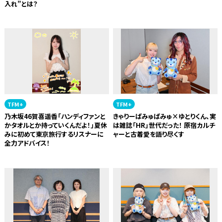
入れ”とは？
TFM+
TFM+
乃木坂46賀喜遥香「ハンディファンと
きゃりーぱみゅぱみゅ×ゆとりくん、実
かタオルとか持っていくんだよ！」夏休
は雑誌「HR」世代だった！ 原宿カルチ
みに初めて東京旅行するリスナーに
ャーと古着愛を語り尽くす
全力アドバイス！