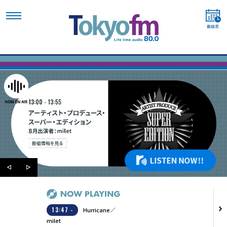
13:47 -
Hurricane／
milet