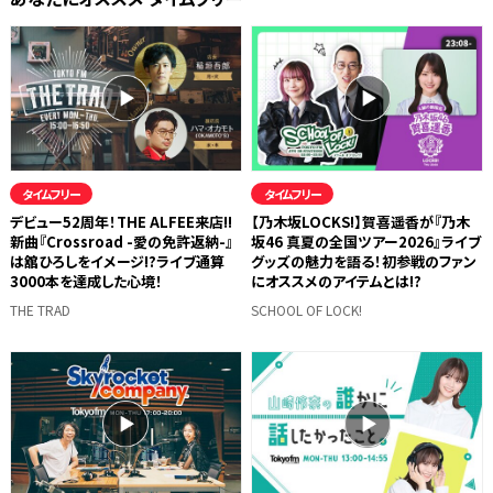
タイムフリー
タイムフリー
デビュー52周年！THE ALFEE来店!!
【乃木坂LOCKS!】賀喜遥香が『乃木
新曲『Crossroad -愛の免許返納-』
坂46 真夏の全国ツアー2026』ライブ
は舘ひろしをイメージ!?ライブ通算
グッズの魅力を語る！初参戦のファン
3000本を達成した心境！
にオススメのアイテムとは!?
THE TRAD
SCHOOL OF LOCK!