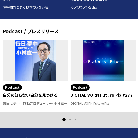
岸谷蘭丸の丸くおさまらない話
えってなってRadio
Podcast / プレスリリース
Podcast
Podcast
DIGITAL VORN Future Pix #277
第279話「小さな隠れ家」
DIGITAL VORN Future Pix
一建設 presents おうちのはなし
2
1
3