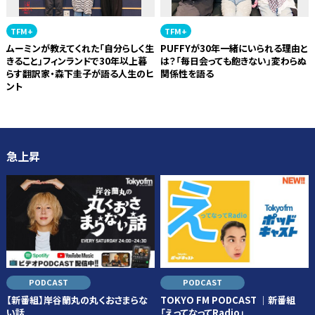
TFM+
TFM+
ムーミンが教えてくれた「自分らしく生
PUFFYが30年一緒にいられる理由と
きること」フィンランドで30年以上暮
は？「毎日会っても飽きない」変わらぬ
らす翻訳家・森下圭子が語る人生のヒ
関係性を語る
ント
急上昇
PODCAST
PODCAST
【新番組】岸谷蘭丸の丸くおさまらな
TOKYO FM PODCAST ｜新番組
い話
「えってなってRadio」