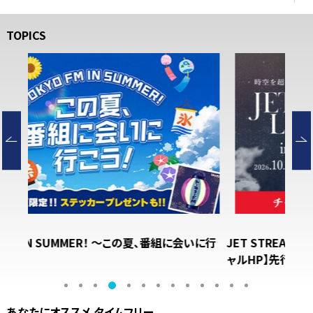
TOPICS
いに行
JET STREAM LIVE 2026 in 渋谷音楽祭 【オフィシ
【チ
ャルHP】先行（抽選）受付開始！
カロ
いで
あなたにオススメ タイムフリー