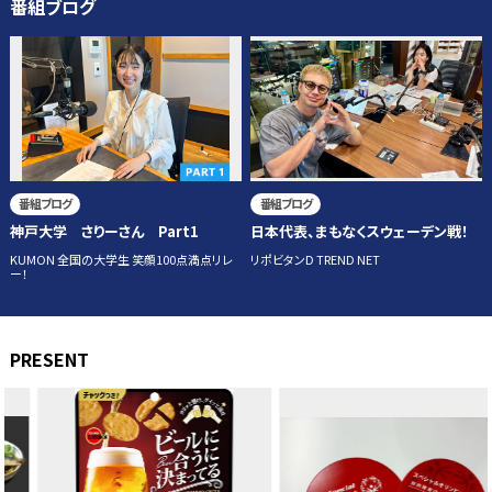
番組ブログ
番組ブログ
番組ブログ
神戸大学 さりーさん Part1
日本代表、まもなくスウェーデン戦！
KUMON 全国の大学生 笑顔100点満点リレ
リポビタンD TREND NET
ー！
PRESENT