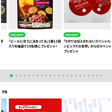
PRESENT
PRESENT
「ビールに合うに決まってる」1箱12袋
「5分では伝えきれないスペシャルオリ
入りを抽選で10名様にプレゼント！
ンピックスの世界」 からのスペシャル
プレゼント
2
1
3
4
5
6
7
8
9
10
11
12
13
14
15
16
17
18
19
20
21
22
PR