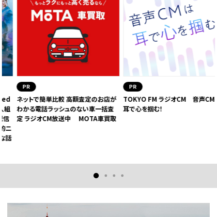
PR
PR
ネットで簡単比較 高額査定のお店が
TOKYO FM ラジオCM 音声CMは
わかる電話ラッシュのない車一括査
耳で心を掴む！
定 ラジオCM放送中 MOTA車買取
2
1
3
4