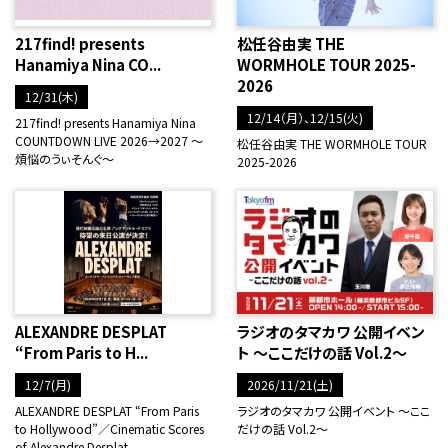
217find! presents
松任谷由実 THE
Hanamiya Nina CO...
WORMHOLE TOUR 2025-
2026
12/31(木)
12/14（月）、12/15(火)
217find! presents Hanamiya Nina
COUNTDOWN LIVE 2026→2027 ～
松任谷由実 THE WORMHOLE TOUR
煩悩のうぃそんぐ～
2025-2026
ALEXANDRE DESPLAT
ラジオのタマカワ 公開イベン
“From Paris to H...
ト ～ここだけの話 Vol.2～
12/7(月)
2026/11/21(土)
ALEXANDRE DESPLAT “From Paris
ラジオのタマカワ 公開イベント ～ここ
to Hollywood”／Cinematic Scores
だけの話 Vol.2～
of Alexandre Desplat