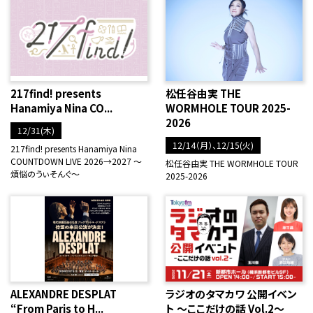
217find! presents
松任谷由実 THE
Hanamiya Nina CO...
WORMHOLE TOUR 2025-
2026
12/31(木)
12/14（月）、12/15(火)
217find! presents Hanamiya Nina
COUNTDOWN LIVE 2026→2027 ～
松任谷由実 THE WORMHOLE TOUR
煩悩のうぃそんぐ～
2025-2026
ALEXANDRE DESPLAT
ラジオのタマカワ 公開イベン
“From Paris to H...
ト ～ここだけの話 Vol.2～