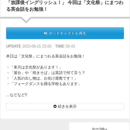
「放課後イングリッシュ！」 今回は「文化祭」にまつわ
応募方法は、番組サイトの「
メッセージフォーム
」からキーワードの
る英会話をお勉強！
書き込みをお願いします！
ポッドキャストを再生
UPDATE
2023-09-15 23:00
TIME
09:43
本日は「文化祭」にまつわる英会話をお勉強！
・「来月は文化祭があります！」
・「屋台」や「焼きそば」は英語で何て言う？
・「人気の出し物は、お化け屋敷です！」
・「フォークダンスを踊る学校もあります」
…などなど!!
※現在、＠小豆さんのお写真が入った「番組オリジナルステッカー」
続きを表示
をプレゼント中！
Podcastのどこかで、プレゼントに応募できるキーワードを発表して
います。
ぜひ、隅々まで聞いて応募してみて下さい！
次の3件»