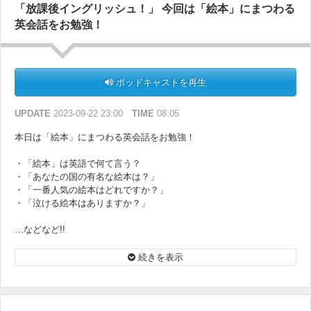
ぜひ、隅々まで聞いて応募してみて下さい！
「放課後イングリッシュ！」 今回は「絵本」にまつわる
応募方法は、番組サイトの「
メッセージフォーム
」からキーワードの
英会話をお勉強！
書き込みをお願いします！
そして「ECC放課後イングリッシュ！」、この放送が最終回となりま
す…！
ここまで聴いてくださった皆さん、ありがとうございました！
ポッドキャストを再生
そして来週からは、＠小豆さんの新番組が始まります!! お楽しみに♪
UPDATE
2023-09-22 23:00
TIME
08:05
本日は「絵本」にまつわる英会話をお勉強！
・「絵本」は英語で何て言う？
・「あなたの国の有名な絵本は？」
・「一番人気の絵本はどれですか？」
・「泣ける絵本はありますか？」
…などなど!!
※現在、＠小豆さんのお写真が入った「番組オリジナルステッカー」
続きを表示
をプレゼント中！
Podcastのどこかで、プレゼントに応募できるキーワードを発表して
います。
ぜひ、隅々まで聞いて応募してみて下さい！